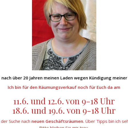
 nach über 20 Jahren meinen Laden wegen Kündigung meiner
Ich bin für den Räumungsverkauf noch für Euch da am
11.6. und 12.6. von 9-18 Uhr
18.6. und 19.6. von 9-18 Uhr
f der Suche nach
neuen Geschäftsräumen
. Über Tipps bin ich se
Bitte bleiben Sie mir treu.