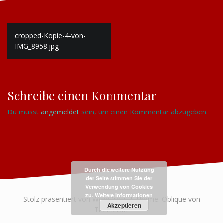
Beitragsnavigation
cropped-Kopie-4-von-
IMG_8958.jpg
Schreibe einen Kommentar
Du musst
angemeldet
sein, um einen Kommentar abzugeben.
Durch die weitere Nutzung
der Seite stimmen Sie der
Verwendung von Cookies
zu.
Weitere Informationen
Stolz präsentiert von WordPress
|
Theme:
Oblique
von
Akzeptieren
Themeisle.